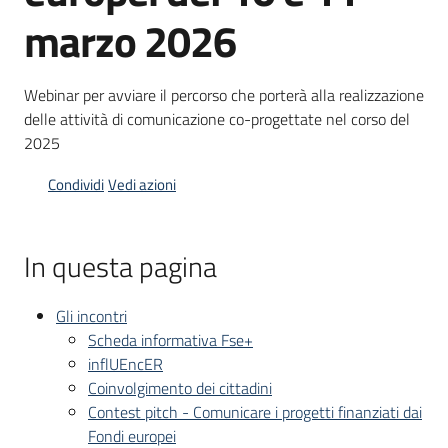
marzo 2026
Opportunità
Webinar per avviare il percorso che porterà alla realizzazione
delle attività di comunicazione co-progettate nel corso del
2025
Progetti
e
Condividi
Vedi azioni
attività
Servizi
In questa pagina
Gli incontri
Scheda informativa Fse+
inflUEncER
Coinvolgimento dei cittadini
Comunicazione
Contest pitch - Comunicare i progetti finanziati dai
e
Fondi europei