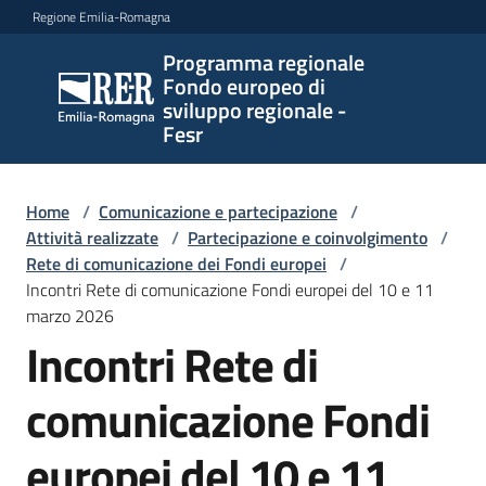
Vai al contenuto
Vai alla navigazione
Vai al footer
Regione Emilia-Romagna
Programma regionale
Programma
Fondo europeo di
regionale
sviluppo regionale -
Fondo
Fesr
europeo di
sviluppo
regionale -
Home
/
Comunicazione e partecipazione
/
Attività realizzate
Fesr
/
Partecipazione e coinvolgimento
/
Rete di comunicazione dei Fondi europei
/
Incontri Rete di comunicazione Fondi europei del 10 e 11
marzo 2026
Novità
Incontri Rete di
comunicazione Fondi
Programmi
e
europei del 10 e 11
strategie