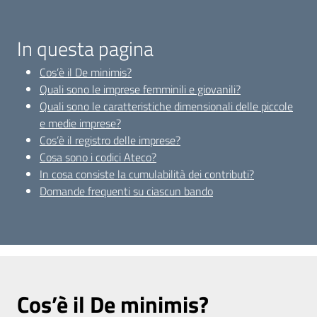
In questa pagina
Opportunità
Cos’è il De minimis?
Quali sono le imprese femminili e giovanili?
Quali sono le caratteristiche dimensionali delle piccole
Progetti
e medie imprese?
e
Cos’è il registro delle imprese?
attività
Cosa sono i codici Ateco?
In cosa consiste la cumulabilità dei contributi?
Servizi
Domande frequenti su ciascun bando
Comunicazione
Cos’è il De minimis?
e