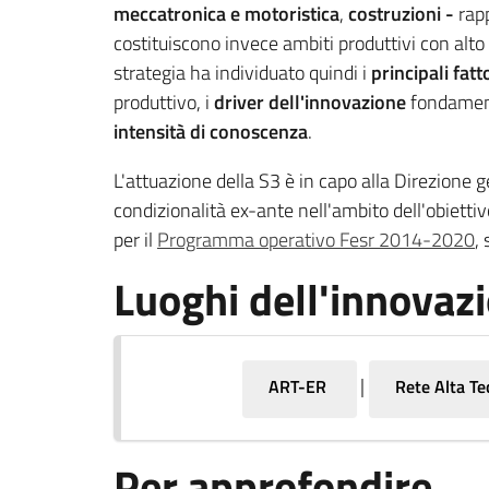
meccatronica e motoristica
,
costruzioni -
rapp
costituiscono invece ambiti produttivi con alt
strategia ha individuato quindi i
principali fatt
produttivo, i
driver dell'innovazione
fondamenta
intensità di conoscenza
.
L'attuazione della S3 è in capo alla Direzion
condizionalità ex-ante nell'ambito dell'obiettiv
per il
Programma operativo Fesr 2014-2020
,
Luoghi dell'innovaz
|
ART-ER
Rete Alta Te
Per approfondire