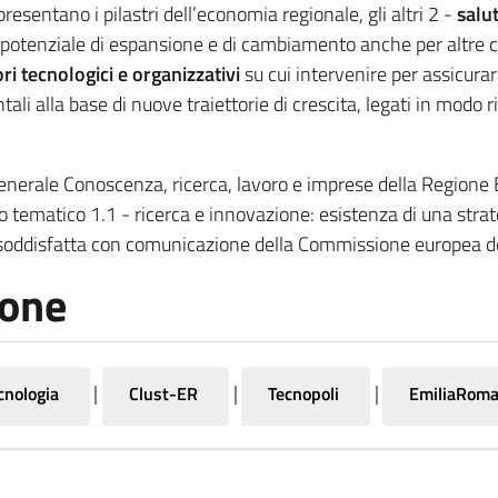
resentano i pilastri dell’economia regionale, gli altri 2 -
s
alu
o potenziale di espansione e di cambiamento anche per altre 
ori tecnologici e organizzativi
su cui intervenire per assicurar
li alla base di nuove traiettorie di crescita, legati in modo 
e generale Conoscenza, ricerca, lavoro e imprese della Regi
o tematico 1.1 - ricerca e innovazione: esistenza di una strat
 soddisfatta con comunicazione della Commissione europea 
ione
|
|
|
cnologia
Clust-ER
Tecnopoli
EmiliaRom