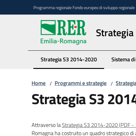
Vai al contenuto
Vai alla navigazione
Vai al footer
Programma regionale Fondo europeo di sviluppo regionale 
Strategia 
Strategia S3 2014-2020
Sistema di
Menu selezionato
Home
Programmi e strategie
Strategia
/
/
Strategia S3 20
Attraverso la
Strategia S3 2014-2020
(
PDF
-
Romagna ha costruito un quadro strategico di az