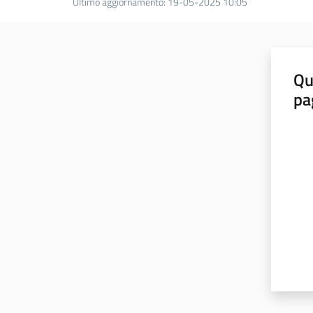
Ultimo aggiornamento
:
19-05-2025 10:05
Qu
pa
Valut