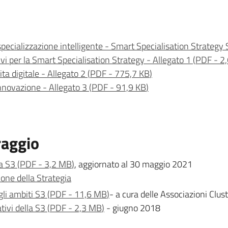
specializzazione intelligente - Smart Specialisation Strategy
vi per la Smart Specialisation Strategy - Allegato 1
(
PDF
-
2
ta digitale - Allegato 2
(
PDF
-
775,7 KB
)
innovazione - Allegato 3
(
PDF
-
91,9 KB
)
raggio
a S3
(
PDF
-
3,2 MB
)
, aggiornato al 30 maggio 2021
one della Strategia
gli ambiti S3
(
PDF
-
11,6 MB
)
- a cura delle Associazioni Clus
ivi della S3
(
PDF
-
2,3 MB
)
- giugno 2018