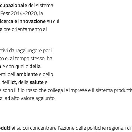
ccupazionale
del sistema
r Fesr 2014-2020, la
ricerca e innovazione
su cui
ggiore orientamento al
tivi da raggiungere per il
o e, al tempo stesso, ha
a
e con quello
della
mi dell’
ambiente
e dello
 dell’
Ict,
della
salute
e
 sono il filo rosso che collega le imprese e il sistema produtt
zi ad alto valore aggiunto.
o
duttivi
su cui concentrare l’azione delle politiche regionali di