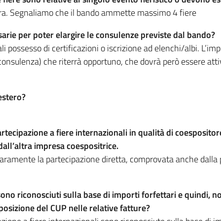
iera. Segnaliamo che il bando ammette massimo 4 fiere
ssarie per poter elargire le consulenze previste dal bando?
li possesso di certificazioni o iscrizione ad elenchi/albi. L’imp
 consulenza) che riterrà opportuno, che dovrà però essere at
estero?
tecipazione a fiere internazionali in qualità di coesposito
dall’altra impresa coespositrice.
hiaramente la partecipazione diretta, comprovata anche dalla 
 sono riconosciuti sulla base di importi forfettari e quindi,
pposizione del CUP nelle relative fatture?