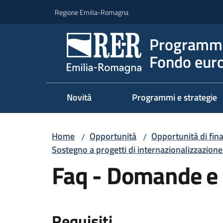
Vai al contenuto
Vai alla navigazione
Vai al footer
Regione Emilia-Romagna
Programma
Fondo euro
Novità
Programmi e strategie
Home
Opportunità
Opportunità di fi
/
/
Sostegno a progetti di internazionalizzazione 
Faq - Domande e 
Requisiti