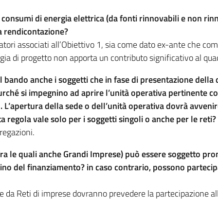
ai consumi di energia elettrica (da fonti rinnovabili e non rin
la rendicontazione?
dicatori associati all’Obiettivo 1, sia come dato ex-ante che c
a di progetto non apporta un contributo significativo al qua
al bando anche i soggetti che in fase di presentazione del
hé si impegnino ad aprire l’unità operativa pertinente con l
 L’apertura della sede o dell’unità operativa dovrà avvenir
a regola vale solo per i soggetti singoli o anche per le reti?
regazioni.
fra le quali anche Grandi Imprese) può essere soggetto pr
icino del finanziamento? in caso contrario, possono partec
 da Reti di imprese dovranno prevedere la partecipazione alle a