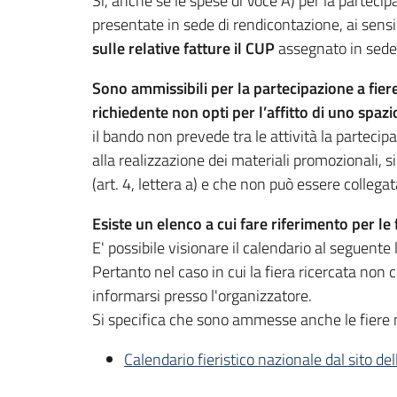
Si, anche se le spese di Voce A) per la partecip
presentate in sede di rendicontazione, ai sens
sulle relative fatture il CUP
assegnato in sede d
Sono ammissibili per la partecipazione a fiere
richiedente non opti per l’affitto di uno spa
iI bando non prevede tra le attività la partec
alla realizzazione dei materiali promozionali, s
(art. 4, lettera a) e che non può essere collegata
Esiste un elenco a cui fare riferimento per le f
E' possibile visionare il calendario al seguente
Pertanto nel caso in cui la fiera ricercata non
informarsi presso l'organizzatore.
Si specifica che sono ammesse anche le fiere n
Calendario fieristico nazionale dal sito de