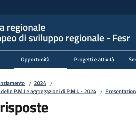
 regionale
peo di sviluppo regionale - Fesr
Opportunità
Progetti e attività
Ser
nanziamento
2024
/
/
delle P.M.I e aggregazioni di P.M.I. - 2024
Presentazio
/
risposte