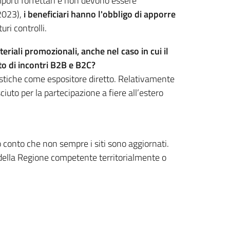
importi forfettari e non devono essere
/2023),
i beneficiari hanno l'obbligo di apporre
uri controlli.
eriali promozionali, anche nel caso in cui il
to di incontri B2B e B2C?
ristiche come espositore diretto. Relativamente
iuto per la partecipazione a fiere all’estero
conto che non sempre i siti sono aggiornati.
i della Regione competente territorialmente o