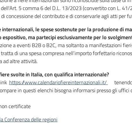
azione a fiere internazionali sono riconosciute sulla base di 
i dell'Art. 5 comma 6 del D.L. 13/2023 (convertito con L. 41
i concessione del contributo e di conservarle agli atti per fut
 internazionali, le spese sostenute per la produzione di mat
zio espositivo, ma partecipi esclusivamente per lo svolgimen
ipazione a eventi B2B o B2C, ma soltanto a manifestazioni fie
i tratta di una spesa compresa nell’importo forfettario riconosc
 ad altre attività.
iere svolte in Italia, con qualifica internazionale?
 link
https://www.calendariofiereinternazionali.it/
tenendo 
 compare in questi elenchi bisogna informarsi presso gli uffic
on certificate
lla Conferenza delle regioni