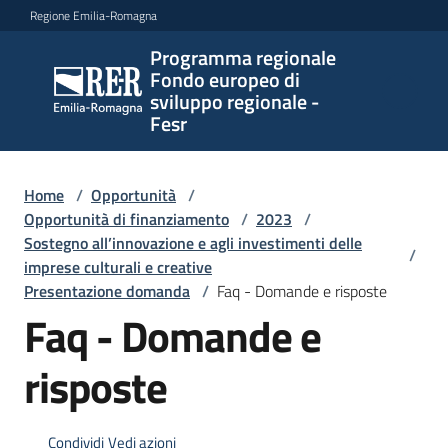
Vai al contenuto
Vai alla navigazione
Vai al footer
Regione Emilia-Romagna
Programma regionale
Programma
Fondo europeo di
regionale
sviluppo regionale -
Fondo
Fesr
europeo di
sviluppo
regionale -
Home
/
Opportunità
/
Opportunità di finanziamento
Fesr
/
2023
/
Sostegno all’innovazione e agli investimenti delle
/
imprese culturali e creative
Presentazione domanda
/
Faq - Domande e risposte
Novità
Faq - Domande e
risposte
Programmi
e
strategie
Condividi
Vedi azioni