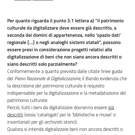
Per quanto riguarda il punto 3.1 lettera a) “il patrimonio
Opportunità
culturale da digitalizzare deve essere già descritto, a
seconda dei domini di appartenenza, nello ‘spazio dati’
regionale […] o negli analoghi sistemi statali”, possono
Progetti
essere presi in considerazione progetti relativi alla
e
digitalizzazione di beni che non siano ancora descritti o
attività
siano descritti solo parzialmente?
Conformemente a quanto previsto dalle citate linee guida
Servizi
del
Piano Nazionale di Digitalizzazione
, il Bando evidenzia che
la descrizione del patrimonio culturale è requisito
indispensabile per la digitalizzazione e la metadatazione del
patrimonio culturale.
Perciò, tutti i beni da digitalizzare dovranno essere
già
descritti
(ossia ‘catalogati’ per le ‘biblioteche e musei’ o
inventariati per gli archivisti storici).
Comunicazione
Qualora si intenda digitalizzare beni non ancora descritti o
e