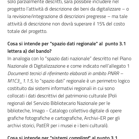
solo parzialmente descritti, sarà possibile includere nel
partecipazione
progetto l’attività di descrizione dei beni da digitalizzare – o
la revisione/integrazione di descrizioni pregresse – ma tale
attività di descrizione non dovrà superare il 15% del costo
Seguici
totale del progetto.
su
Cosa si intende per "spazio dati regionale" al punto 3.1
lettera a) del bando?
In analogia con lo “spazio dati nazionale” descritto nel Piano
Nazionale di Digitalizzazione e come indicato nell’allegato 1
Documenti tecnici di riferimento elaborati in ambito PNRR –
M1C3_1.1.5
, lo “spazio dati” regionale è un perimetro logico
costituito dai sistemi informativi regionali in cui sono
collocati i dati descrittivi del patrimonio culturale (Poli
regionali del Servizio Bibliotecario Nazionale per le
biblioteche, Imago - Catalogo collettivo digitale di opere
grafiche fotografiche e cartografiche, Archivi-ER per gli
archivi storici, PatER per i musei e i beni culturali).
Cosa si intende per "sistemi
compliant
" al punto 3.1