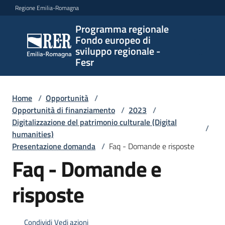
Vai al contenuto
Vai alla navigazione
Vai al footer
Regione Emilia-Romagna
Programma regionale
Programma
Fondo europeo di
regionale
sviluppo regionale -
Fondo
Fesr
europeo di
sviluppo
regionale -
Home
/
Opportunità
/
Opportunità di finanziamento
Fesr
/
2023
/
Digitalizzazione del patrimonio culturale (Digital
/
humanities)
Presentazione domanda
/
Faq - Domande e risposte
Novità
Faq - Domande e
risposte
Programmi
e
strategie
Condividi
Vedi azioni