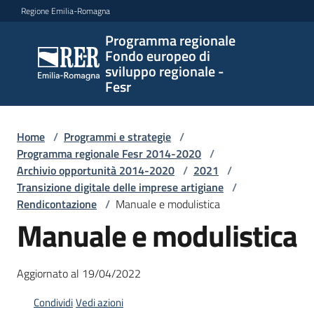
Vai al contenuto
Vai alla navigazione
Vai al footer
Regione Emilia-Romagna
Programma regionale
Programma
Fondo europeo di
regionale
sviluppo regionale -
Fondo
Fesr
europeo di
sviluppo
regionale -
Home
/
Programmi e strategie
/
Programma regionale Fesr 2014-2020
Fesr
/
Archivio opportunità 2014-2020
/
2021
/
Transizione digitale delle imprese artigiane
/
Rendicontazione
/
Manuale e modulistica
Novità
Manuale e modulistica
Aggiornato al 19/04/2022
Programmi
e
Condividi
Vedi azioni
strategie