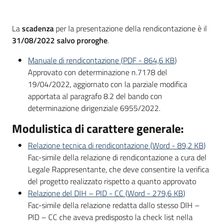
La
scadenza
per la presentazione della rendicontazione è il
Opportunità
31/08/2022 salvo proroghe
.
Manuale di rendicontazione
(
PDF
-
864,6 KB
)
Approvato con determinazione n.7178 del
Progetti
19/04/2022, aggiornato con la parziale modifica
e
apportata al paragrafo 8.2 del bando con
attività
determinazione dirigenziale 6955/2022.
Modulistica di carattere generale:
Servizi
Relazione tecnica di rendicontazione
(
Word
-
89,2 KB
)
Fac-simile della relazione di rendicontazione a cura del
Legale Rappresentante, che deve consentire la verifica
del progetto realizzato rispetto a quanto approvato
Relazione del DIH – PID - CC
(
Word
-
279,6 KB
)
Comunicazione
Fac-simile della relazione redatta dallo stesso DIH –
e
PID – CC che aveva predisposto la check list nella