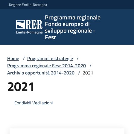
Vai al contenuto
Vai alla navigazione
Vai al footer
Regione Emilia-Romagna
Programma regionale
Programma
Fondo europeo di
regionale
sviluppo regionale -
Fondo
Fesr
europeo di
sviluppo
regionale -
Home
/
Programmi e strategie
/
Programma regionale Fesr 2014-2020
Fesr
/
Archivio opportunità 2014-2020
/
2021
2021
Novità
Condividi
Vedi azioni
Programmi
e
strategie