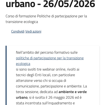
urbano - 26/05/2026
Corso di formazione Politiche di partecipazione per la
Opportunità
transizione ecologica
Condividi
Vedi azioni
Progetti
e
attività
Menu selezionato
Nell'ambito del percorso formativo sulle
politiche di partecipazione per la transizione
Servizi
ecologica
si sono svolti tre webinar online, rivolti ai
tecnici degli Enti locali, con particolare
attenzione verso chi si occupa di
comunicazione, partecipazione e ambiente. La
terza sessione, dedicata ad
ambiente e verde
Comunicazione
urbano
, si è svolta il 26 maggio 2026 ed è
e
stata incentrata sull'inquadramento e