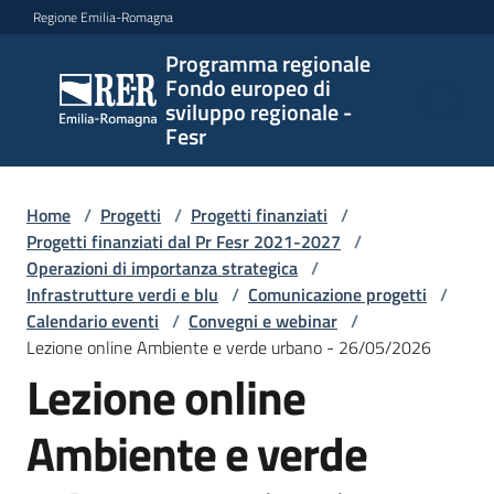
Vai al contenuto
Vai alla navigazione
Vai al footer
Regione Emilia-Romagna
Programma regionale
Programma
Fondo europeo di
regionale
sviluppo regionale -
Fondo
Fesr
europeo di
sviluppo
regionale -
Home
/
Progetti
/
Progetti finanziati
/
Progetti finanziati dal Pr Fesr 2021-2027
Fesr
/
Operazioni di importanza strategica
/
Infrastrutture verdi e blu
/
Comunicazione progetti
/
Calendario eventi
/
Convegni e webinar
/
Novità
Lezione online Ambiente e verde urbano - 26/05/2026
Lezione online
Ambiente e verde
Programmi
e
strategie