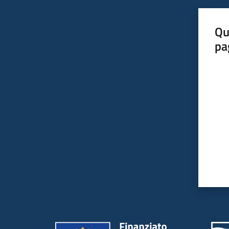
Qu
pa
Valut