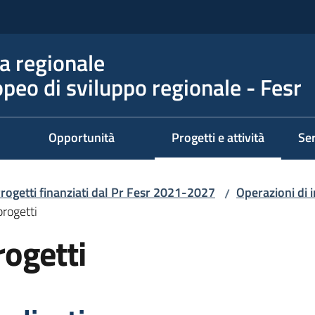
 regionale
peo di sviluppo regionale - Fesr
Opportunità
Progetti e attività
Ser
Menu selezionato
rogetti finanziati dal Pr Fesr 2021-2027
Operazioni di 
/
rogetti
ogetti