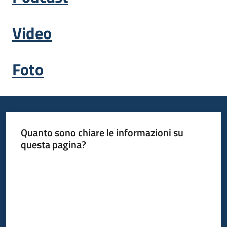
Video
Opportunità
Foto
Progetti
e
attività
Menu selezionato
Servizi
Quanto sono chiare le informazioni su
questa pagina?
Valuta da 1 a 5 stelle
Comunicazione
e