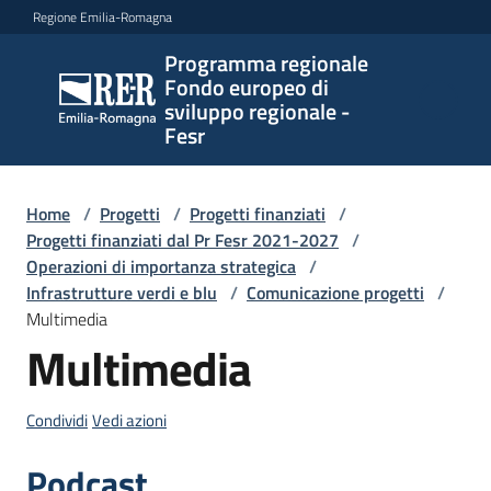
Vai al contenuto
Vai alla navigazione
Vai al footer
Regione Emilia-Romagna
Programma regionale
Programma
Fondo europeo di
regionale
sviluppo regionale -
Fondo
Fesr
europeo di
sviluppo
regionale -
Home
/
Progetti
/
Progetti finanziati
/
Progetti finanziati dal Pr Fesr 2021-2027
Fesr
/
Operazioni di importanza strategica
/
Infrastrutture verdi e blu
/
Comunicazione progetti
/
Multimedia
Novità
Multimedia
Condividi
Vedi azioni
Programmi
e
Podcast
strategie