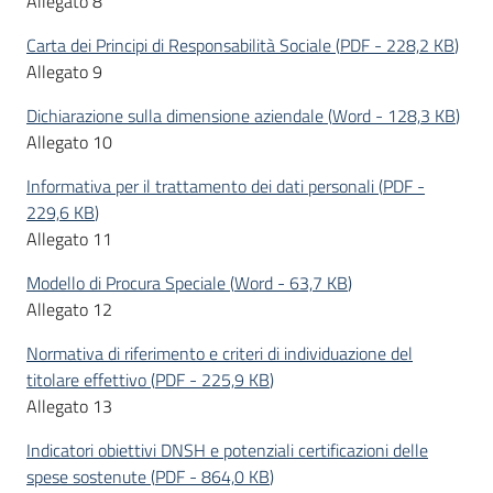
Allegato 8
Carta dei Principi di Responsabilità Sociale
(
PDF
-
228,2 KB
)
Allegato 9
Dichiarazione sulla dimensione aziendale
(
Word
-
128,3 KB
)
Allegato 10
Informativa per il trattamento dei dati personali
(
PDF
-
229,6 KB
)
Allegato 11
Modello di Procura Speciale
(
Word
-
63,7 KB
)
Allegato 12
Normativa di riferimento e criteri di individuazione del
titolare effettivo
(
PDF
-
225,9 KB
)
Allegato 13
Indicatori obiettivi DNSH e potenziali certificazioni delle
spese sostenute
(
PDF
-
864,0 KB
)