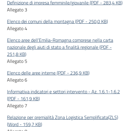
partecipazione
Definizione di impresa femminile/giovanile
(
PDF
-
283,4 KB
)
Allegato 3
Elenco dei comuni della montagna
(
PDF
-
250,0 KB
)
Seguici
Allegato 4
su
Elenco aree dell’Emilia-Romagna comprese nella carta
nazionale degli aiuti di stato a finalità regionale
(
PDF
-
251,8 KB
)
Allegato 5
Elenco delle aree interne
(
PDF
-
236,9 KB
)
Allegato 6
Informativa indicatori e settori intervento - Az. 1.6.1-1.6.2
(
PDF
-
161,9 KB
)
Allegato 7
Relazione per premialità Zona Logistica Semplificata(ZLS)
(
Word
-
159,7 KB
)