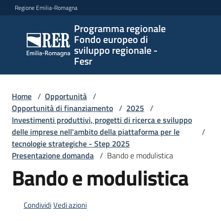
Vai al contenuto
Vai alla navigazione
Vai al footer
Regione Emilia-Romagna
Programma regionale
Programma
Fondo europeo di
regionale
sviluppo regionale -
Fondo
Fesr
europeo di
sviluppo
regionale -
Home
/
Opportunità
/
Opportunità di finanziamento
Fesr
/
2025
/
Investimenti produttivi, progetti di ricerca e sviluppo
delle imprese nell'ambito della piattaforma per le
/
tecnologie strategiche - Step 2025
Novità
Presentazione domanda
/
Bando e modulistica
Bando e modulistica
Programmi
e
Condividi
Vedi azioni
strategie