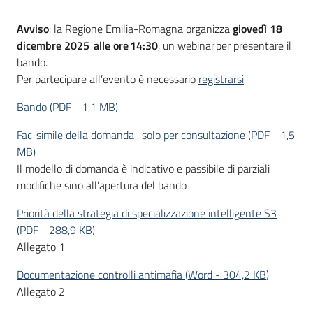
Avviso
: la Regione Emilia-Romagna organizza
giovedì 18
dicembre 2025 alle ore 14:30
, un webinar per presentare il
Opportunità
bando.
Per partecipare all’evento è necessario
registrarsi
Progetti
Bando
(
PDF
-
1,1 MB
)
e
Fac-simile della domanda , solo per consultazione
(
PDF
-
1,5
attività
MB
)
Il modello di domanda è indicativo e passibile di parziali
Servizi
modifiche sino all’apertura del bando
Priorità della strategia di specializzazione intelligente S3
(
PDF
-
288,9 KB
)
Allegato 1
Documentazione controlli antimafia
(
Word
-
304,2 KB
)
Comunicazione
Allegato 2
e