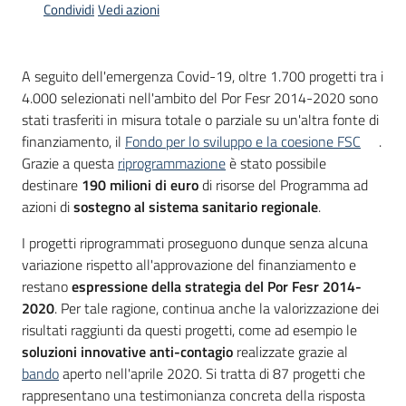
Condividi
Vedi azioni
Opportunità
A seguito dell'emergenza Covid-19, oltre 1.700 progetti tra i
4.000 selezionati nell'ambito del Por Fesr 2014-2020 sono
stati trasferiti in misura totale o parziale su un'altra fonte di
Progetti
finanziamento, il
Fondo per lo sviluppo e la coesione FSC
.
e
Grazie a questa
riprogrammazione
è stato possibile
attività
destinare
190 milioni di euro
di risorse del Programma ad
azioni di
sostegno al sistema sanitario regionale
.
Servizi
I progetti riprogrammati proseguono dunque senza alcuna
variazione rispetto all'approvazione del finanziamento e
restano
espressione della strategia del Por Fesr 2014-
2020
. Per tale ragione, continua anche la valorizzazione dei
risultati raggiunti da questi progetti, come ad esempio le
soluzioni innovative anti-contagio
realizzate grazie al
Comunicazione
bando
aperto nell'aprile 2020. Si tratta di 87 progetti che
e
rappresentano una testimonianza concreta della risposta