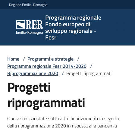
Vai al contenuto
Vai alla navigazione
Vai al footer
Regione Emilia-Romagna
Programma regionale
Programma
Fondo europeo di
regionale
sviluppo regionale -
Fondo
Fesr
europeo di
sviluppo
regionale -
Home
/
Programmi e strategie
/
Programma regionale Fesr 2014-2020
Fesr
/
Riprogrammazione 2020
/
Progetti riprogrammati
Progetti
Novità
riprogrammati
Programmi
Operazioni spostate sotto altro finanziamento a seguito
e
della riprogrammazione 2020 in risposta alla pandemia
strategie