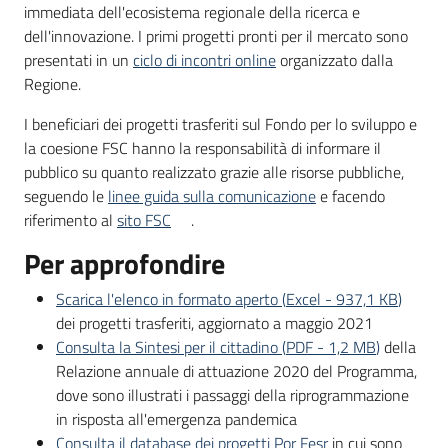
partecipazione
immediata dell'ecosistema regionale della ricerca e
dell'innovazione. I primi progetti pronti per il mercato sono
presentati in un
ciclo di incontri online
organizzato dalla
Regione.
Seguici
su
I beneficiari dei progetti trasferiti sul Fondo per lo sviluppo e
la coesione FSC hanno la responsabilità di informare il
pubblico su quanto realizzato grazie alle risorse pubbliche,
seguendo le
linee guida sulla comunicazione
e facendo
riferimento al
sito FSC
.
Per approfondire
Scarica l'elenco in formato aperto
(
Excel
-
937,1 KB
)
dei progetti trasferiti, aggiornato a maggio 2021
Consulta la Sintesi per il cittadino
(
PDF
-
1,2 MB
)
della
Relazione annuale di attuazione 2020 del Programma,
dove sono illustrati i passaggi della riprogrammazione
in risposta all'emergenza pandemica
Consulta il database dei progetti Por Fesr
in cui sono