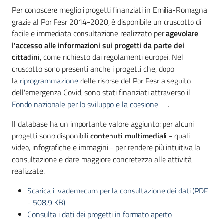
Per conoscere meglio i
progetti finanziati in Emilia-Romagna
grazie al Por Fesr 2014-2020, è disponibile un cruscotto di
facile e immediata consultazione realizzato per
agevolare
Opportunità
l'accesso alle informazioni sui progetti da parte dei
cittadini
, come richiesto dai regolamenti europei. Nel
cruscotto sono presenti anche i progetti che, dopo
Progetti
la
riprogrammazione
delle risorse del Por Fesr a seguito
e
dell'emergenza Covid, sono stati finanziati attraverso il
attività
Fondo nazionale per lo sviluppo e la coesione
.
Menu selezionato
Il database ha un importante valore aggiunto: per alcuni
Servizi
progetti sono disponibili
contenuti multimediali
- quali
video, infografiche e immagini - per rendere più intuitiva la
consultazione e dare maggiore concretezza alle attività
realizzate.
Scarica il vademecum per la consultazione dei dati
(
PDF
Comunicazione
-
508,9 KB
)
e
Consulta i dati dei progetti in formato aperto