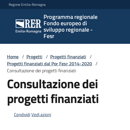
Vai al contenuto
Vai alla navigazione
Vai al footer
Regione Emilia-Romagna
Programma regionale
Programma
Fondo europeo di
regionale
sviluppo regionale -
Fondo
Fesr
europeo di
sviluppo
regionale -
Home
/
Progetti
/
Progetti finanziati
/
Progetti finanziati dal Por Fesr 2014-2020
Fesr
/
Consultazione dei progetti finanziati
Consultazione dei
Novità
progetti finanziati
Programmi
Condividi
Vedi azioni
e
strategie