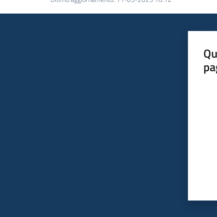
Qu
pa
Valut