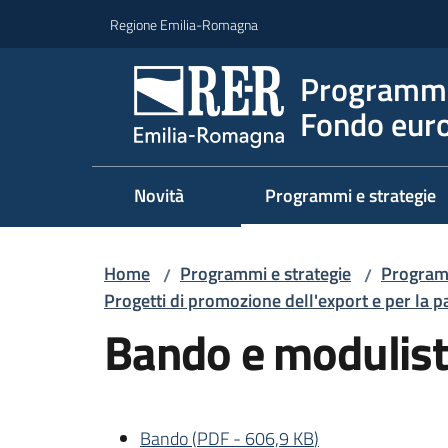
Vai al contenuto
Vai alla navigazione
Vai al footer
Regione Emilia-Romagna
Programma
Fondo euro
Novità
Programmi e strategie
Home
Programmi e strategie
Program
/
/
Progetti di promozione dell'export e per la pa
Bando e modulist
Bando
(
PDF
-
606,9 KB
)