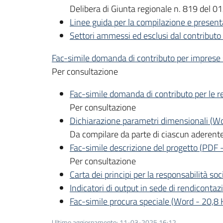
Delibera di Giunta regionale n. 819 del 
Linee guida per la compilazione e presen
Settori ammessi ed esclusi dal contributo
Fac-simile domanda di contributo per imprese
Per consultazione
Fac-simile domanda di contributo per le re
Per consultazione
Dichiarazione parametri dimensionali
(
Wo
Da compilare da parte di ciascun aderente
Fac-simile descrizione del progetto
(
PDF
Per consultazione
Carta dei principi per la responsabilità soc
Indicatori di output in sede di rendicontaz
Fac-simile procura speciale
(
Word
-
20,8 
Ultimo aggiornamento
:
11-03-2025 16:12