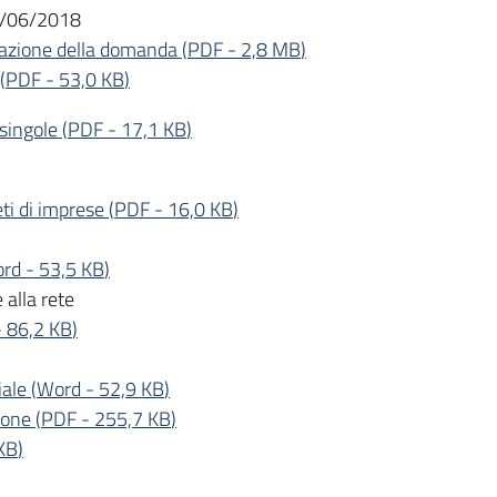
01/06/2018
tazione della domanda
(
PDF
-
2,8 MB
)
(
PDF
-
53,0 KB
)
 singole
(
PDF
-
17,1 KB
)
ti di imprese
(
PDF
-
16,0 KB
)
rd
-
53,5 KB
)
 alla rete
-
86,2 KB
)
iale
(
Word
-
52,9 KB
)
ione
(
PDF
-
255,7 KB
)
KB
)