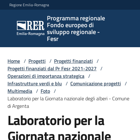
Vai al contenuto
Vai alla navigazione
Vai al footer
Regione Emilia-Romagna
Programma regionale
Programma
Fondo europeo di
regionale
sviluppo regionale -
Fondo
Fesr
europeo di
sviluppo
regionale -
Home
/
Progetti
/
Progetti finanziati
/
Progetti finanziati dal Pr Fesr 2021-2027
Fesr
/
Operazioni di importanza strategica
/
Infrastrutture verdi e blu
/
Comunicazione progetti
/
Multimedia
/
Foto
/
Novità
Laboratorio per la Giornata nazionale degli alberi - Comune
di Argenta
Laboratorio per la
Programmi
Giornata nazionale
e
strategie