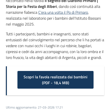
raccontato nella favola
Il segreto del Giardino Primaro |
partecipazione
Storia per la Festa degli Alber
i
, dando così continuità alla
narrazione fiabesca
C'era una volta il Po di Primaro
,
realizzata nel laboratorio per i bambini dell'Istituto Bassani
Seguici
nel maggio 2025.
su
Tutti i partecipanti, bambini e insegnanti, sono stati
entusiasti del coinvolgimento nel percorso che li ha portati a
vedere con nuovi occhi i luoghi in cui robinie, bagolari,
cipressi e cedri da anni accompagnano, con la loro ombra e il
loro fruscio, la vita degli abitanti di Argenta, piccoli e grandi.
Scopri la favola realizzata dai bambini
(
PDF
-
18,4 MB
)
Ultimo aggiornamento
:
27-03-2026 17:21