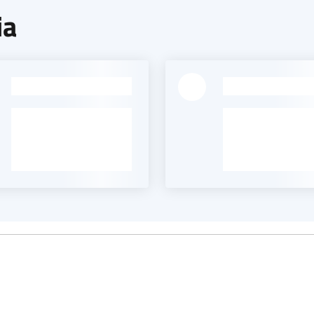
ia
-
-