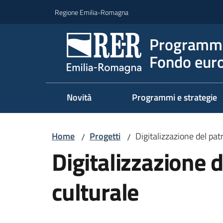
Vai al contenuto
Vai alla navigazione
Vai al footer
Regione Emilia-Romagna
Programma
Fondo euro
Novità
Programmi e strategie
Home
Progetti
Digitalizzazione del pat
/
/
Digitalizzazione 
culturale