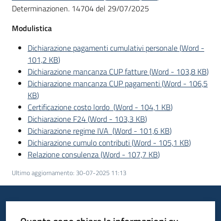
Determinazionen. 14704 del 29/07/2025
Modulistica
Opportunità
Dichiarazione pagamenti cumulativi personale
(
Word
-
101,2 KB
)
Dichiarazione mancanza CUP fatture
(
Word
-
103,8 KB
)
Progetti
Dichiarazione mancanza CUP pagamenti
(
Word
-
106,5
e
KB
)
attività
Certificazione costo lordo
(
Word
-
104,1 KB
)
Dichiarazione F24
(
Word
-
103,3 KB
)
Servizi
Dichiarazione regime IVA
(
Word
-
101,6 KB
)
Dichiarazione cumulo contributi
(
Word
-
105,1 KB
)
Relazione consulenza
(
Word
-
107,7 KB
)
Ultimo aggiornamento
:
30-07-2025 11:13
Comunicazione
e