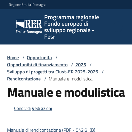
Vai al contenuto
Vai alla navigazione
Vai al footer
Regione Emilia-Romagna
Programma regionale
Programma
Fondo europeo di
regionale
sviluppo regionale -
Fondo
Fesr
europeo di
sviluppo
regionale -
Home
/
Opportunità
/
Opportunità di finanziamento
Fesr
/
2025
/
Sviluppo di progetti tra Clust-ER 2025-2026
/
Rendicontazione
/
Manuale e modulistica
Manuale e modulistica
Novità
Condividi
Vedi azioni
Programmi
e
strategie
Manuale di rendicontazione
(
PDF
-
542,8 KB
)