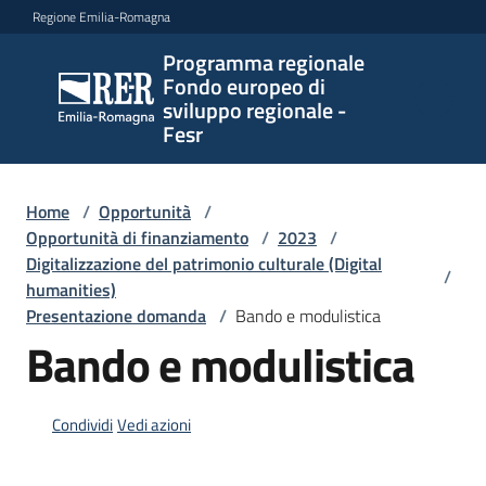
Vai al contenuto
Vai alla navigazione
Vai al footer
Regione Emilia-Romagna
Programma regionale
Programma
Fondo europeo di
regionale
sviluppo regionale -
Fondo
Fesr
europeo di
sviluppo
regionale -
Home
/
Opportunità
/
Opportunità di finanziamento
Fesr
/
2023
/
Digitalizzazione del patrimonio culturale (Digital
/
humanities)
Presentazione domanda
/
Bando e modulistica
Novità
Bando e modulistica
Programmi
Condividi
Vedi azioni
e
strategie