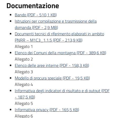
Documentazione
Bando
(
PDF
-
510,1 KB
)
Opportunità
Istruzioni per compilazione e trasmissione della
domanda
(
PDF
-
2,9 MB
)
Documenti tecnici di riferimento elaborati in ambito
Progetti
PNRR – M1C3_1.1.5
(
PDF
-
213,9 KB
)
e
Allegato 1
attività
Elenco dei Comuni della montagna
(
PDF
-
389,6 KB
)
Allegato 2
Elenco delle aree interne
(
PDF
-
158,3 KB
)
Servizi
Allegato 3
Modello di procura speciale
(
PDF
-
19,5 KB
)
Allegato 4
Informativa degli indicatori di risultato e di output
(
PDF
-
187,5 KB
)
Allegato 5
Comunicazione
Informativa privacy
(
PDF
-
165,5 KB
)
e
Allegato 6