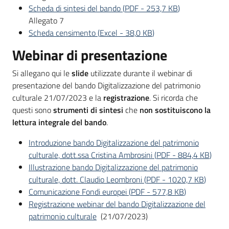
partecipazione
Scheda di sintesi del bando
(
PDF
-
253,7 KB
)
Allegato 7
Scheda censimento
(
Excel
-
38,0 KB
)
Seguici
Webinar di presentazione
su
Si allegano qui le
slide
utilizzate durante il webinar di
presentazione del bando Digitalizzazione del patrimonio
culturale 21/07/2023 e la
registrazione
. Si ricorda che
questi sono
strumenti di sintesi
che
non sostituiscono la
lettura integrale del bando
.
Introduzione bando Digitalizzazione del patrimonio
culturale, dott.ssa Cristina Ambrosini
(
PDF
-
884,4 KB
)
Illustrazione bando Digitalizzazione del patrimonio
culturale, dott. Claudio Leombroni
(
PDF
-
1020,7 KB
)
Comunicazione Fondi europei
(
PDF
-
577,8 KB
)
Registrazione webinar del bando Digitalizzazione del
patrimonio culturale
(21/07/2023)