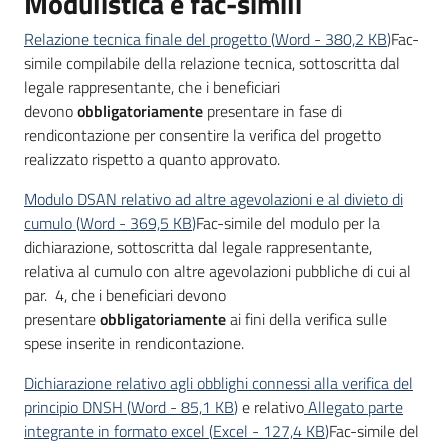
Modulistica e fac-simili
partecipazione
Relazione tecnica finale del progetto
(
Word
-
380,2 KB
)
Fac-
simile compilabile della relazione tecnica, sottoscritta dal
legale rappresentante, che i beneficiari
Seguici
devono
obbligatoriamente
presentare in fase di
su
rendicontazione per consentire la verifica del progetto
realizzato rispetto a quanto approvato.
Modulo DSAN relativo ad altre agevolazioni e al divieto di
cumulo
(
Word
-
369,5 KB
)
Fac-simile del modulo per la
dichiarazione, sottoscritta dal legale rappresentante,
relativa al cumulo con altre agevolazioni pubbliche di cui al
par. 4, che i beneficiari devono
presentare
obbligatoriamente
ai fini della verifica sulle
spese inserite in rendicontazione.
Dichiarazione relativo agli obblighi connessi alla verifica del
principio DNSH
(
Word
-
85,1 KB
)
e relativo
Allegato parte
integrante in formato excel
(
Excel
-
127,4 KB
)
Fac-simile del