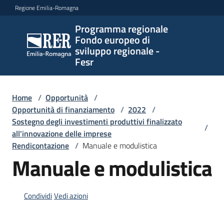
Vai al contenuto
Vai alla navigazione
Vai al footer
Regione Emilia-Romagna
Programma regionale
Programma
Fondo europeo di
regionale
sviluppo regionale -
Fondo
Fesr
europeo di
sviluppo
regionale -
Home
/
Opportunità
/
Opportunità di finanziamento
Fesr
/
2022
/
Sostegno degli investimenti produttivi finalizzato
/
all'innovazione delle imprese
Rendicontazione
/
Manuale e modulistica
Novità
Manuale e modulistica
Programmi
Condividi
Vedi azioni
e
strategie