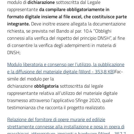
modulo di
dichiarazione
sottoscritta dal Legale
rappresentante
da compilare obbligatoriamente in
formato digitale insieme al file excel, che costituisce parte
integrante.
Deve inoltre essere allegata la documentazione
richiesta, se prevista nel Bando al par. 10.4 “Obblighi
connessi alla verifica del rispetto del principio DNSH”, al fine
di consentire la verifica degli adempimenti in materia di
DNSH;
Modulo liberatoria e consenso per l’utilizzo, la pubblicazione
e la diffusione del materiale digitale
(
Word
-
353,8 KB
)
Fac-
simile del modulo per la
dichiarazione
obbligatoria
sottoscritta dal legale
rappresentante relativa all’utilizzo del materiale digitale
trasmesso attraverso l’applicativo Sfinge 2020, quale
testimonianza che racconta il progetto realizzato.
Relazione del fornitore di opere murarie ed edilizie
strettamente connesse alla installazione e posa in opera di
macchinari, attrezzature, impianti e hardware
(
Word
-
357,7