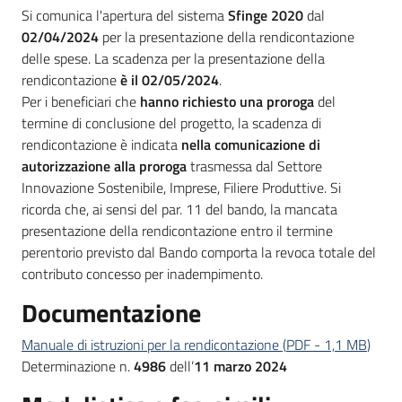
Si comunica l'apertura del sistema
Sfinge 2020
dal
02/04/2024
per la presentazione della rendicontazione
delle spese. La scadenza per la presentazione della
Opportunità
rendicontazione
è il 02/05/2024
.
Per i beneficiari che
hanno richiesto una proroga
del
termine di conclusione del progetto, la scadenza di
Progetti
rendicontazione è indicata
nella comunicazione di
e
autorizzazione alla proroga
trasmessa dal Settore
attività
Innovazione Sostenibile, Imprese, Filiere Produttive. Si
ricorda che, ai sensi del par. 11 del bando, la mancata
Servizi
presentazione della rendicontazione entro il termine
perentorio previsto dal Bando comporta la revoca totale del
contributo concesso per inadempimento.
Documentazione
Manuale di istruzioni per la rendicontazione
(
PDF
-
1,1 MB
)
Comunicazione
Determinazione
n.
4986
dell’
11 marzo 2024
e