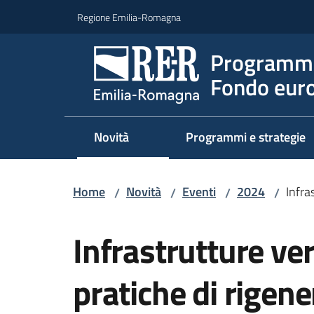
Vai al contenuto
Vai alla navigazione
Vai al footer
Regione Emilia-Romagna
Programma
Fondo euro
Novità
Programmi e strategie
Home
Novità
Eventi
2024
Infra
/
/
/
/
Salta al contenuto
Infrastrutture ver
pratiche di rigene