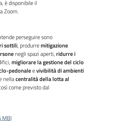
 è disponibile il
ma Zoom.
 intende perseguire sono
i sottili
, produrre
mitigazione
ersone
negli spazi aperti,
ridurre i
ifici,
migliorare la gestione del ciclo
iclo-pedonale
e
vivibilità di ambienti
e nella
centralità della lotta al
 così come previsto dal
6 MB
)