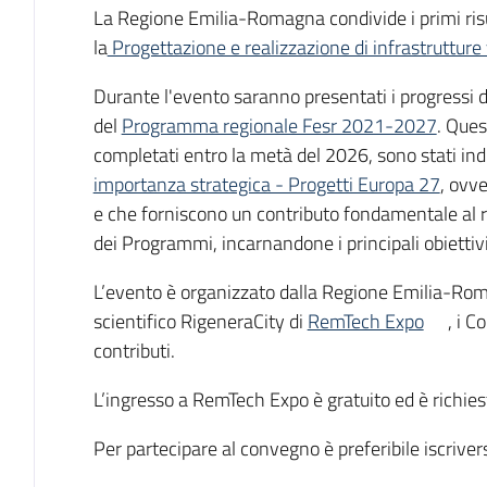
Cos'è
La Regione Emilia-Romagna condivide i primi risult
la
Progettazione e realizzazione di infrastrutture 
Durante l'evento saranno presentati i progressi 
del
Programma regionale Fesr 2021-2027
. Ques
completati entro la metà del 2026, sono stati ind
importanza strategica - Progetti Europa 27
, ovve
e che forniscono un contributo fondamentale al ra
dei Programmi, incarnandone i principali obiettivi
L’evento è organizzato dalla Regione Emilia-Roma
scientifico RigeneraCity di
RemTech Expo
, i C
contributi.
L’ingresso a RemTech Expo è gratuito ed è richie
Per partecipare al convegno è preferibile iscrive