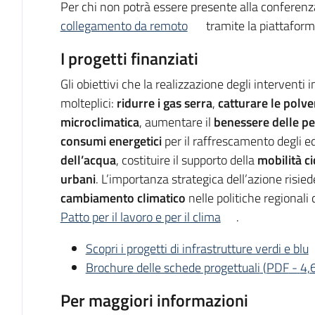
Per chi non potrà essere presente alla conferenza,
collegamento da remoto
tramite la piattafor
I progetti finanziati
Gli obiettivi che la realizzazione degli interventi
molteplici:
ridurre i gas serra
,
catturare le polver
microclimatica
, aumentare il
benessere delle p
consumi energetici
per il raffrescamento degli ed
dell’acqua
, costituire il supporto della
mobilità c
urbani
. L’importanza strategica dell’azione risied
cambiamento climatico
nelle politiche regionali
Patto per il lavoro e per il clima
.
Scopri i progetti di infrastrutture verdi e blu
Brochure delle schede progettuali
(
PDF
-
4,
Per maggiori informazioni