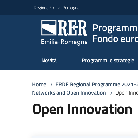
Vai al contenuto
Vai alla navigazione
Vai al footer
Regione Emilia-Romagna
Programma
Fondo euro
Novità
Programmi e strategie
Home
ERDF Regional Programme 2021-
/
Networks and Open Innovation​
Open Inn
/
Open Innovation