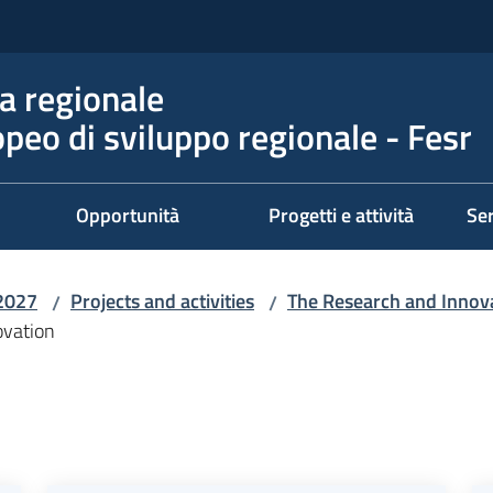
 regionale
peo di sviluppo regionale - Fesr
Opportunità
Progetti e attività
Ser
2027
Projects and activities
The Research and Innov
/
/
ovation