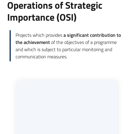
Operations of Strategic
Importance (OSI)
Opportunità
Projects which provides
a significant contribution to
the achievement
of the objectives of a programme
Progetti
and which is subject to particular monitoring and
e
communication measures.
attività
Servizi
Comunicazione
e