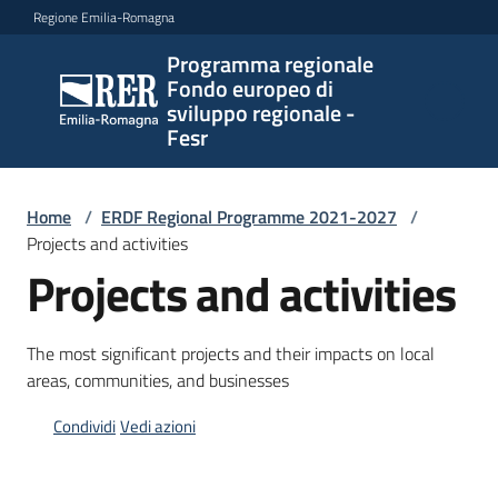
Vai al contenuto
Vai alla navigazione
Vai al footer
Regione Emilia-Romagna
Programma regionale
Programma
Fondo europeo di
regionale
sviluppo regionale -
Fondo
Fesr
europeo di
sviluppo
regionale -
Home
/
ERDF Regional Programme 2021-2027
/
Projects and activities
Fesr
Projects and activities
Novità
The most significant projects and their impacts on local
areas, communities, and businesses
Condividi
Vedi azioni
Programmi
e
strategie