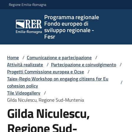
Vai al contenuto
Vai alla navigazione
Vai al footer
Regione Emilia-Romagna
Programma regionale
Programma
Fondo europeo di
regionale
sviluppo regionale -
Fondo
Fesr
europeo di
sviluppo
regionale -
Home
/
Comunicazione e partecipazione
/
Attività realizzate
Fesr
/
Partecipazione e coinvolgimento
/
Progetti Commissione europea e Ocse
/
Taiex-Regio Workshop on engaging citizens for Eu
/
cohesion policy
Novità
Tile Videogallery
/
Gilda Niculescu, Regione Sud-Muntenia
Gilda Niculescu,
Programmi
Regione Sud-
e
strategie