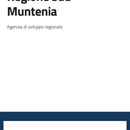
Muntenia
Opportunità
Agenzia di sviluppo regionale
Progetti
e
attività
Servizi
Comunicazione
e