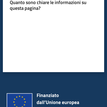
Quanto sono chiare le informazioni su
partecipazione
questa pagina?
Menu selezionato
Valuta da 1 a 5 stelle
Seguici
su