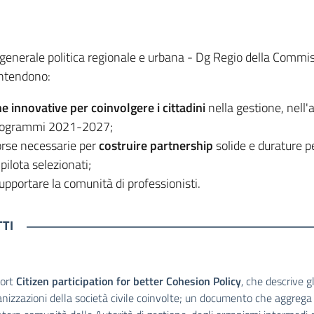
e generale politica regionale e urbana - Dg Regio della Commi
intendono:
he innovative per coinvolgere i cittadini
nella gestione, nell'
i programmi 2021-2027;
isorse necessarie per
costruire partnership
solide e durature p
 pilota selezionati;
upportare la comunità di professionisti.
TI
port
Citizen participation for better Cohesion Policy
, che descrive g
ganizzazioni della società civile coinvolte; un documento che aggrega l