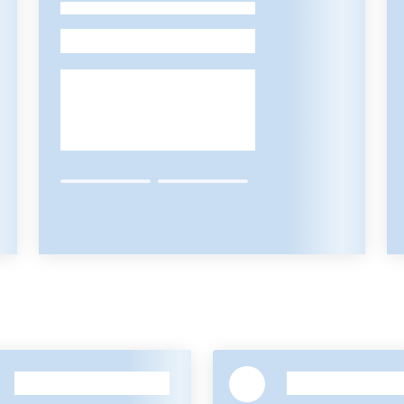
-
-
-