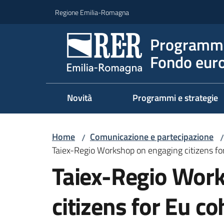
Vai al contenuto
Vai alla navigazione
Vai al footer
Regione Emilia-Romagna
Programma
Fondo euro
Novità
Programmi e strategie
Home
Comunicazione e partecipazione
/
/
Taiex-Regio Workshop on engaging citizens for
Taiex-Regio Wor
citizens for Eu co