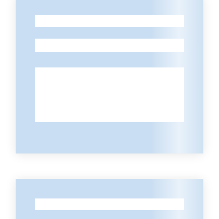
partecipazione
-
-
Seguici
su
-