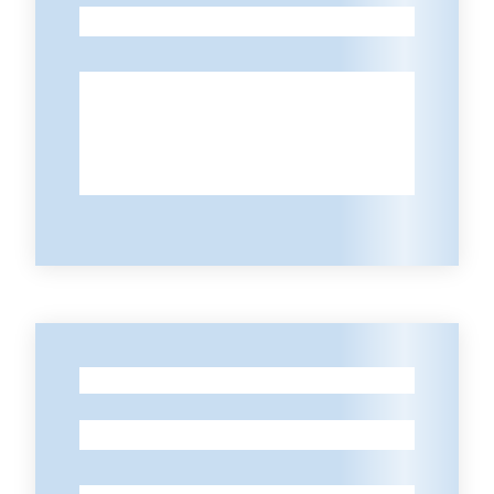
-
-
-