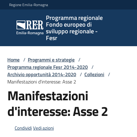
Vai al contenuto
Vai alla navigazione
Vai al footer
Regione Emilia-Romagna
Programma regionale
Programma
Fondo europeo di
regionale
sviluppo regionale -
Fondo
Fesr
europeo di
sviluppo
regionale -
Home
/
Programmi e strategie
/
Programma regionale Fesr 2014-2020
Fesr
/
Archivio opportunità 2014-2020
/
Collezioni
/
Manifestazioni d'interesse: Asse 2
Manifestazioni
Novità
d'interesse: Asse 2
Programmi
e
Condividi
Vedi azioni
strategie