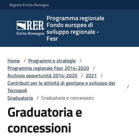
Vai al contenuto
Vai alla navigazione
Vai al footer
Regione Emilia-Romagna
Programma regionale
Programma
Fondo europeo di
regionale
sviluppo regionale -
Fondo
Fesr
europeo di
sviluppo
regionale -
Home
/
Programmi e strategie
/
Programma regionale Fesr 2014-2020
Fesr
/
Archivio opportunità 2014-2020
/
2021
/
Contributi per le attività di gestione e sviluppo dei
/
Tecnopoli
Novità
Graduatoria
/
Graduatoria e concessioni
Graduatoria e
concessioni
Programmi
e
strategie