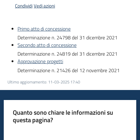
Condividi
Vedi azioni
Opportunità
Primo atto di concessione
Determinazione n. 24798 del 31 dicembre 2021
Secondo atto di concessione
Progetti
Determinazione n. 24819 del 31 dicembre 2021
e
Approvazione progetti
attività
Determinazione n. 21426 del 12 novembre 2021
Servizi
Ultimo aggiornamento
:
11-03-2025 17:40
Quanto sono chiare le informazioni su
questa pagina?
Comunicazione
Valuta da 1 a 5 stelle
e