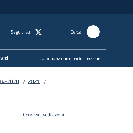
Seguici su
Cerca
vizi
Comunicazione e partecipazione
014-2020
2021
/
/
Condividi
Vedi azioni