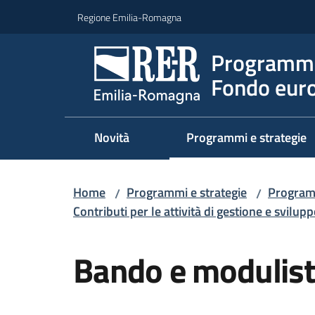
Vai al contenuto
Vai alla navigazione
Vai al footer
Regione Emilia-Romagna
Programma
Fondo euro
Novità
Programmi e strategie
Home
Programmi e strategie
Program
/
/
Contributi per le attività di gestione e svilup
Salta al contenuto
Bando e modulist