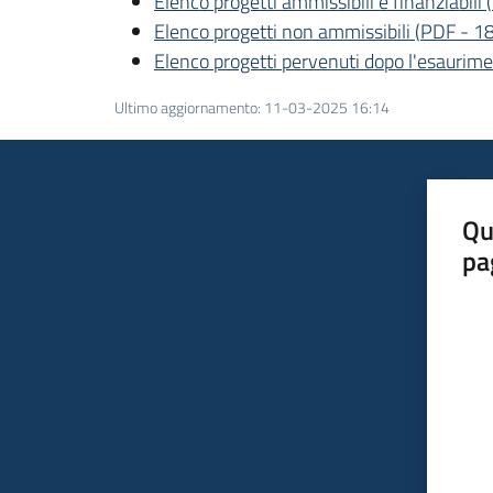
Elenco progetti ammissibili e finanziabili
(
Elenco progetti non ammissibili
(
PDF
-
18
Elenco progetti pervenuti dopo l'esaurime
Ultimo aggiornamento
:
11-03-2025 16:14
Qu
pa
Valut