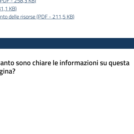
PDF
-
258,3 KB
)
1,1 KB
)
nto delle risorse
(
PDF
-
211,5 KB
)
anto sono chiare le informazioni su questa
gina?
a da 1 a 5 stelle