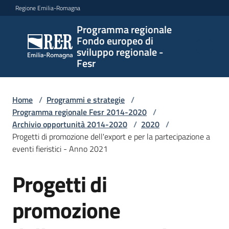
Vai al contenuto
Vai alla navigazione
Vai al footer
Regione Emilia-Romagna
Programma regionale
Programma
Fondo europeo di
regionale
sviluppo regionale -
Fondo
Fesr
europeo di
sviluppo
regionale -
Home
/
Programmi e strategie
/
Programma regionale Fesr 2014-2020
Fesr
/
Archivio opportunità 2014-2020
/
2020
/
Progetti di promozione dell'export e per la partecipazione a
eventi fieristici - Anno 2021
Novità
Progetti di
Salta al contenuto
promozione
Programmi
e
strategie