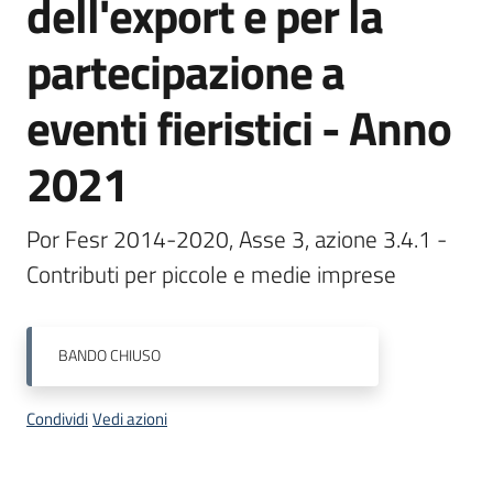
dell'export e per la
partecipazione a
Opportunità
eventi fieristici - Anno
2021
Progetti
e
attività
Por Fesr 2014-2020, Asse 3, azione 3.4.1 - 
Contributi per piccole e medie imprese
Servizi
BANDO
CHIUSO
Condividi
Vedi azioni
Comunicazione
e