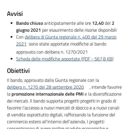
partecipazione
Descrizione
Avvisi
Bando chiuso
anticipatamente alle ore
12,40
del
2
Seguici
giugno 2021
per esaurimento delle risorse disponibili
su
Con
delibera di Giunta regionale n. 400 del 29 marzo
2021
sono state apportate modifiche al bando
approvato con delibera n. 1270/2021
Scheda delle modifiche apportate
(
PDF
-
567,8 KB
)
Obiettivi
Il bando, approvato dalla Giunta regionale con la
delibera n. 1270 del 28 settembre 2020
, intende favorire
la
promozione internazionale delle PMI
e la diversificazione
dei mercati. Il bando supporta progetti progetti in grado di
favorire l’accesso a nuovi mercati di sbocco e a nuovi canali
di vendita soprattutto digitali, rafforzando la funzione del
commercio estero all’interno dell’azienda. I progetti
consentiranno di avere inoltre ricadute economiche e