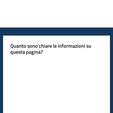
Opportunità
Progetti
e
Quanto sono chiare le informazioni su
attività
questa pagina?
Valuta da 1 a 5 stelle
Servizi
Comunicazione
e