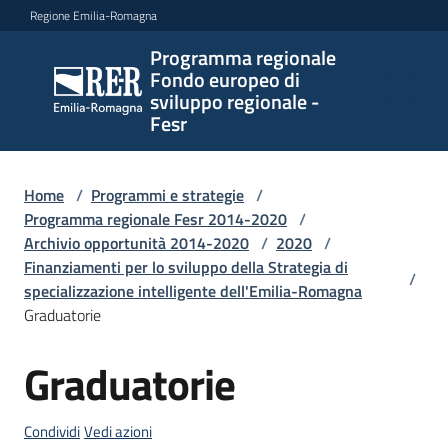
Vai al contenuto
Vai alla navigazione
Vai al footer
Regione Emilia-Romagna
Programma regionale
Programma
Fondo europeo di
regionale
sviluppo regionale -
Fondo
Fesr
europeo di
sviluppo
regionale -
Home
/
Programmi e strategie
/
Programma regionale Fesr 2014-2020
Fesr
/
Archivio opportunità 2014-2020
/
2020
/
Finanziamenti per lo sviluppo della Strategia di
/
specializzazione intelligente dell'Emilia-Romagna
Novità
Graduatorie
Graduatorie
Salta al contenuto
Programmi
e
Condividi
Vedi azioni
strategie