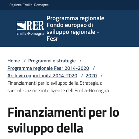
Vai al contenuto
Vai alla navigazione
Vai al footer
Regione Emilia-Romagna
Programma regionale
Programma
Fondo europeo di
regionale
sviluppo regionale -
Fondo
Fesr
europeo di
sviluppo
regionale -
Home
/
Programmi e strategie
/
Programma regionale Fesr 2014-2020
Fesr
/
Archivio opportunità 2014-2020
/
2020
/
Finanziamenti per lo sviluppo della Strategia di
specializzazione intelligente dell'Emilia-Romagna
Novità
Finanziamenti per lo
Salta al contenuto
sviluppo della
Programmi
e
strategie