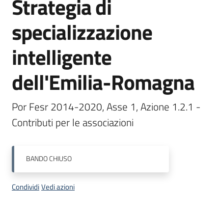
Strategia di
specializzazione
Opportunità
intelligente
dell'Emilia-Romagna
Progetti
e
attività
Por Fesr 2014-2020, Asse 1, Azione 1.2.1 - 
Contributi per le associazioni
Servizi
BANDO
CHIUSO
Condividi
Vedi azioni
Comunicazione
e