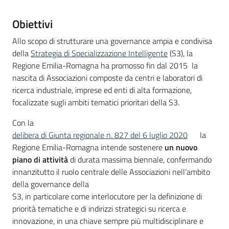
partecipazione
Descrizione
Obiettivi
Allo scopo di strutturare una governance ampia e condivisa
Seguici
della
Strategia di Specializzazione Intelligente
(S3), la
su
Regione Emilia-Romagna ha promosso fin dal 2015 la
nascita di Associazioni composte da centri e laboratori di
ricerca industriale, imprese ed enti di alta formazione,
focalizzate sugli ambiti tematici prioritari della S3.
Con la
delibera di Giunta regionale n. 827 del 6 luglio 2020
la
Regione Emilia-Romagna intende sostenere
un nuovo
piano di attività
di durata massima biennale, confermando
innanzitutto il ruolo centrale delle Associazioni nell’ambito
della governance della
S3, in particolare come interlocutore per la definizione di
priorità tematiche e di indirizzi strategici su ricerca e
innovazione, in una chiave sempre più multidisciplinare e