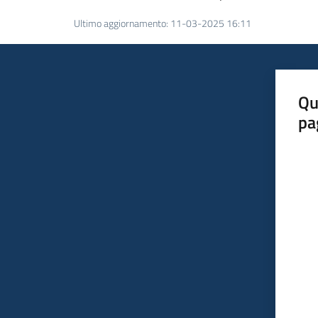
Ultimo aggiornamento
:
11-03-2025 16:11
Qu
pa
Valut