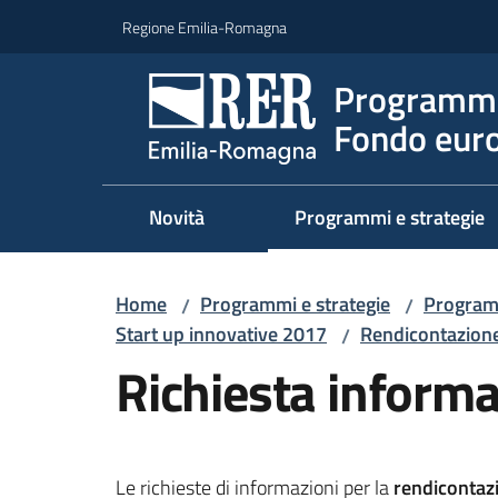
Vai al contenuto
Vai alla navigazione
Vai al footer
Regione Emilia-Romagna
Programma
Fondo euro
Novità
Programmi e strategie
Home
Programmi e strategie
Program
/
/
Start up innovative 2017
Rendicontazion
/
Richiesta informa
Le richieste di informazioni per la
rendicontaz