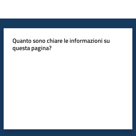
Opportunità
Quanto sono chiare le informazioni su
Progetti
questa pagina?
e
Valuta da 1 a 5 stelle
attività
Servizi
Comunicazione
e