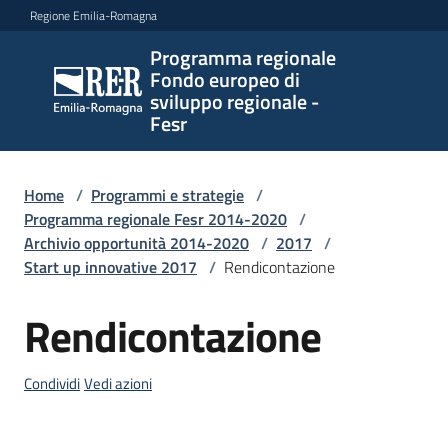
Vai al contenuto
Vai alla navigazione
Vai al footer
Regione Emilia-Romagna
Programma regionale
Programma
Fondo europeo di
regionale
sviluppo regionale -
Fondo
Fesr
europeo di
sviluppo
regionale -
Home
/
Programmi e strategie
/
Programma regionale Fesr 2014-2020
Fesr
/
Archivio opportunità 2014-2020
/
2017
/
Start up innovative 2017
/
Rendicontazione
Novità
Rendicontazione
Salta al contenuto
Condividi
Vedi azioni
Programmi
e
strategie