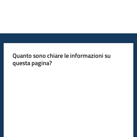
Opportunità
Progetti
e
Quanto sono chiare le informazioni su
attività
questa pagina?
Valuta da 1 a 5 stelle
Servizi
Comunicazione
e