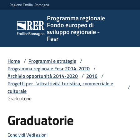
Vai al contenuto
Vai alla navigazione
Vai al footer
Regione Emilia-Romagna
Programma regionale
Programma
Fondo europeo di
regionale
sviluppo regionale -
Fondo
Fesr
europeo di
sviluppo
regionale -
Home
/
Programmi e strategie
/
Programma regionale Fesr 2014-2020
Fesr
/
Archivio opportunità 2014-2020
/
2016
/
Progetti per l'attrattività turistica, commerciale e
/
culturale
Novità
Graduatorie
Graduatorie
Salta al contenuto
Programmi
e
Condividi
Vedi azioni
strategie