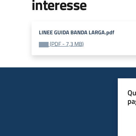
interesse
LINEE GUIDA BANDA LARGA.pdf
(
PDF
-
7,3 MB
)
Qu
pa
Valut