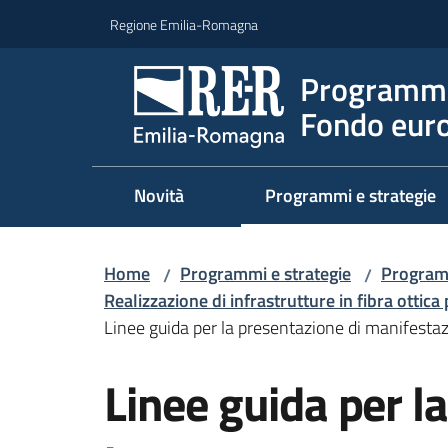
Vai al contenuto
Vai alla navigazione
Vai al footer
Regione Emilia-Romagna
Programma
Fondo euro
Novità
Programmi e strategie
Home
Programmi e strategie
Program
/
/
Realizzazione di infrastrutture in fibra ottica 
Linee guida per la presentazione di manifestaz
Linee guida per l