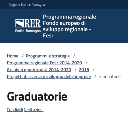
Vai al contenuto
Vai alla navigazione
Vai al footer
Regione Emilia-Romagna
Programma regionale
Programma
Fondo europeo di
regionale
sviluppo regionale -
Fondo
Fesr
europeo di
sviluppo
regionale -
Home
/
Programmi e strategie
/
Programma regionale Fesr 2014-2020
Fesr
/
Archivio opportunità 2014-2020
/
2015
/
Progetti di ricerca e sviluppo delle imprese
/
Graduatorie
Novità
Graduatorie
Salta al contenuto
Condividi
Vedi azioni
Programmi
e
strategie