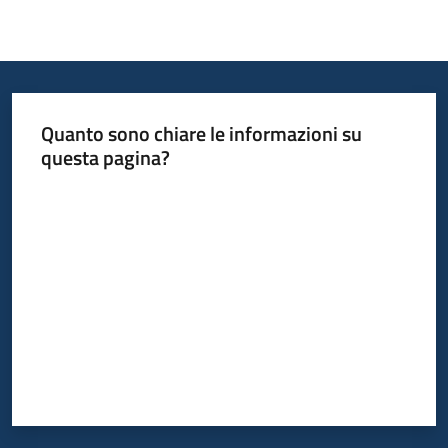
Opportunità
Quanto sono chiare le informazioni su
Progetti
questa pagina?
e
Valuta da 1 a 5 stelle
attività
Servizi
Comunicazione
e