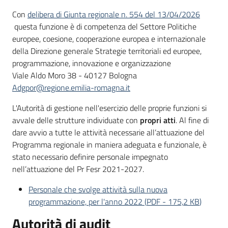
partecipazione
Con
delibera di Giunta regionale n. 554 del 13/04/2026
questa funzione è di competenza del Settore Politiche
europee, coesione, cooperazione europea e internazionale
Seguici
della Direzione generale Strategie territoriali ed europee,
su
programmazione, innovazione e organizzazione
Viale Aldo Moro 38 - 40127 Bologna
Adgpor@regione.emilia-romagna.it
L'Autorità di gestione nell'esercizio delle proprie funzioni si
avvale delle strutture individuate con
propri atti
. Al fine di
dare avvio a tutte le attività necessarie all’attuazione del
Programma regionale in maniera adeguata e funzionale, è
stato necessario definire personale impegnato
nell’attuazione del Pr Fesr 2021-2027.
Personale che svolge attività sulla nuova
programmazione, per l'anno 2022
(
PDF
-
175,2 KB
)
Autorità di audit