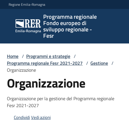
Vai al contenuto
Vai alla navigazione
Vai al footer
Regione Emilia-Romagna
Programma regionale
Programma
Fondo europeo di
regionale
sviluppo regionale -
Fondo
Fesr
europeo di
sviluppo
regionale -
Home
/
Programmi e strategie
/
Programma regionale Fesr 2021-2027
Fesr
/
Gestione
/
Organizzazione
Organizzazione
Novità
Organizzazione per la gestione del Programma regionale
Fesr 2021-2027
Programmi
Condividi
Vedi azioni
e
strategie