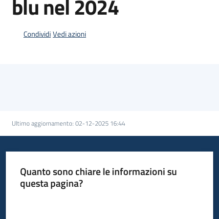
blu nel 2024
Condividi
Vedi azioni
Opportunità
Progetti
e
attività
Menu selezionato
Servizi
Ultimo aggiornamento
:
02-12-2025 16:44
Quanto sono chiare le informazioni su
questa pagina?
Comunicazione
Valuta da 1 a 5 stelle
e