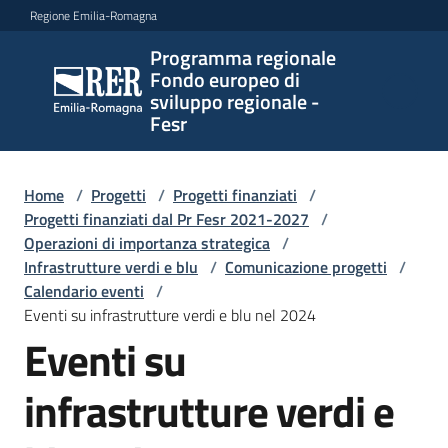
Vai al contenuto
Vai alla navigazione
Vai al footer
Regione Emilia-Romagna
Programma regionale
Programma
Fondo europeo di
regionale
sviluppo regionale -
Fondo
Fesr
europeo di
sviluppo
regionale -
Home
/
Progetti
/
Progetti finanziati
/
Progetti finanziati dal Pr Fesr 2021-2027
Fesr
/
Operazioni di importanza strategica
/
Infrastrutture verdi e blu
/
Comunicazione progetti
/
Calendario eventi
/
Novità
Eventi su infrastrutture verdi e blu nel 2024
Eventi su
infrastrutture verdi e
Programmi
e
strategie