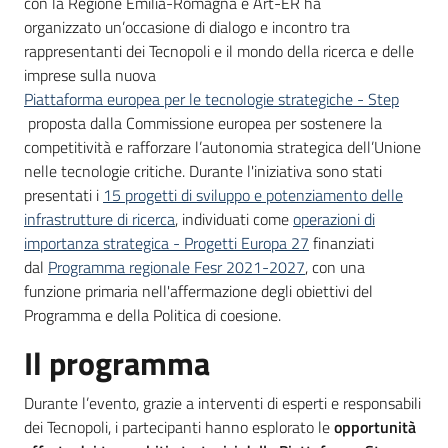
con la Regione Emilia-Romagna e Art-ER ha
partecipazione
organizzato un’occasione di dialogo e incontro tra
rappresentanti dei Tecnopoli e il mondo della ricerca e delle
imprese sulla nuova
Seguici
Piattaforma europea per le tecnologie strategiche - Step
su
proposta dalla Commissione europea per sostenere la
competitività e rafforzare l’autonomia strategica dell’Unione
nelle tecnologie critiche. Durante l'iniziativa sono stati
presentati i
15 progetti di sviluppo e potenziamento delle
infrastrutture di ricerca
, individuati come
operazioni di
importanza strategica - Progetti Europa 27
finanziati
dal
Programma regionale Fesr 2021-2027
, con una
funzione primaria nell'affermazione degli obiettivi del
Programma e della Politica di coesione.
Il programma
Durante l’evento, grazie a interventi di esperti e responsabili
dei Tecnopoli, i partecipanti hanno esplorato le
opportunità