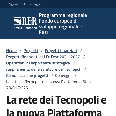
Vai al contenuto
Vai alla navigazione
Vai al footer
Regione Emilia-Romagna
Programma regionale
Programma
Fondo europeo di
regionale
sviluppo regionale -
Fondo
Fesr
europeo di
sviluppo
regionale -
Home
/
Progetti
/
Progetti finanziati
/
Progetti finanziati dal Pr Fesr 2021-2027
Fesr
/
Operazioni di importanza strategica
/
Ampliamento delle strutture dei Tecnopoli
/
Comunicazione progetti
/
Convegni
/
Novità
La rete dei Tecnopoli e la nuova Piattaforma Step -
23/01/2025
La rete dei Tecnopoli e
Programmi
la nuova Piattaforma
e
strategie