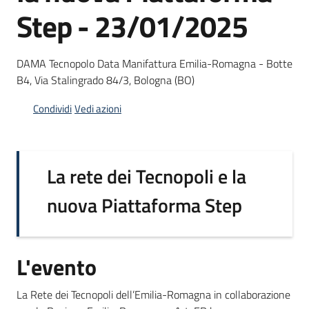
Step - 23/01/2025
Opportunità
DAMA Tecnopolo Data Manifattura Emilia-Romagna - Botte
B4, Via Stalingrado 84/3, Bologna (BO)
Progetti
Condividi
Vedi azioni
e
attività
Menu selezionato
La rete dei Tecnopoli e la
Servizi
nuova Piattaforma Step
L'evento
Comunicazione
La Rete dei Tecnopoli dell’Emilia-Romagna in collaborazione
e