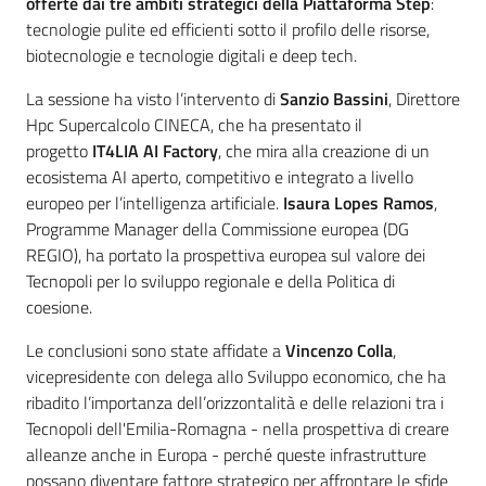
offerte dai tre ambiti strategici della Piattaforma Step
:
tecnologie pulite ed efficienti sotto il profilo delle risorse,
biotecnologie e tecnologie digitali e deep tech.
La sessione ha visto l’intervento di
Sanzio Bassini
, Direttore
Hpc Supercalcolo CINECA, che ha presentato il
progetto
IT4LIA AI Factory
, che mira alla creazione di un
ecosistema AI aperto, competitivo e integrato a livello
europeo per l’intelligenza artificiale.
Isaura Lopes Ramos
,
Programme Manager della Commissione europea (DG
REGIO), ha portato la prospettiva europea sul valore dei
Tecnopoli per lo sviluppo regionale e della Politica di
coesione.
Le conclusioni sono state affidate a
Vincenzo Colla
,
vicepresidente con delega allo Sviluppo economico, che ha
ribadito l’importanza dell’orizzontalità e delle relazioni tra i
Tecnopoli dell'Emilia-Romagna - nella prospettiva di creare
alleanze anche in Europa - perché queste infrastrutture
possano diventare fattore strategico per affrontare le sfide