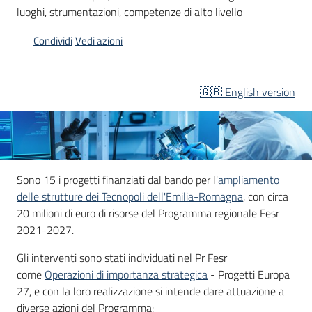
luoghi, strumentazioni, competenze di alto livello
Condividi
Vedi azioni
Opportunità
🇬🇧 English version
Progetti
e
attività
Menu selezionato
Servizi
Sono 15 i progetti finanziati dal bando per l'
ampliamento
delle strutture dei Tecnopoli dell'Emilia-Romagna
, con circa
20 milioni di euro di risorse del Programma regionale Fesr
2021-2027.
Gli interventi sono stati individuati nel Pr Fesr
come
Operazioni di importanza strategica
- Progetti Europa
Comunicazione
27, e con la loro realizzazione si intende dare attuazione a
e
diverse azioni del Programma: