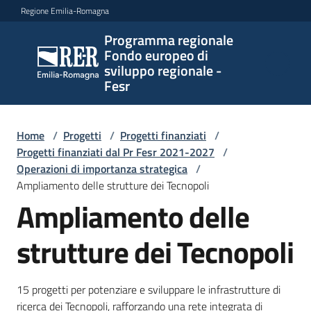
Vai al contenuto
Vai alla navigazione
Vai al footer
Regione Emilia-Romagna
Programma regionale
Programma
Fondo europeo di
regionale
sviluppo regionale -
Fondo
Fesr
europeo di
sviluppo
regionale -
Home
/
Progetti
/
Progetti finanziati
/
Progetti finanziati dal Pr Fesr 2021-2027
Fesr
/
Operazioni di importanza strategica
/
Ampliamento delle strutture dei Tecnopoli
Ampliamento delle
Novità
strutture dei Tecnopoli
Programmi
e
15 progetti per potenziare e sviluppare le infrastrutture di
strategie
ricerca dei Tecnopoli, rafforzando una rete integrata di