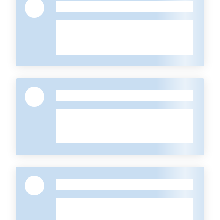
-
-
-