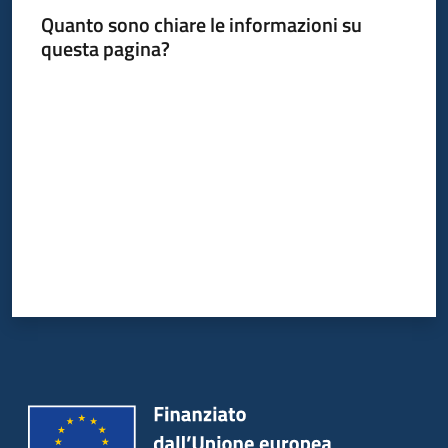
Quanto sono chiare le informazioni su
questa pagina?
Opportunità
Valuta da 1 a 5 stelle
Progetti
e
attività
Menu selezionato
Servizi
Comunicazione
e