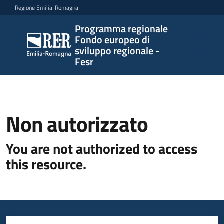
Vai al contenuto
Vai alla navigazione
Vai al footer
Regione Emilia-Romagna
Programma regionale
Programma
Fondo europeo di
regionale
sviluppo regionale -
Fondo
Fesr
europeo di
sviluppo
regionale -
Fesr
Non autorizzato
You are not authorized to access
Novità
this resource.
Programmi
e
strategie