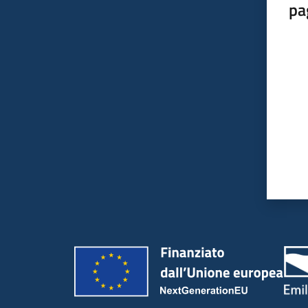
pa
Valut