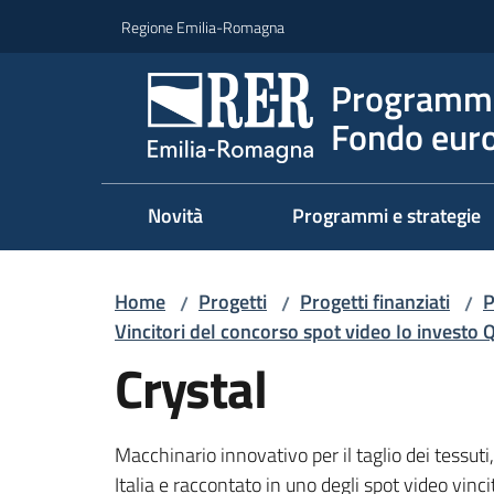
Vai al contenuto
Vai alla navigazione
Vai al footer
Regione Emilia-Romagna
Programma
Fondo euro
Novità
Programmi e strategie
Home
Progetti
Progetti finanziati
P
/
/
/
Vincitori del concorso spot video Io investo
Crystal
Macchinario innovativo per il taglio dei tessuti
Italia e raccontato in uno degli spot video vinc