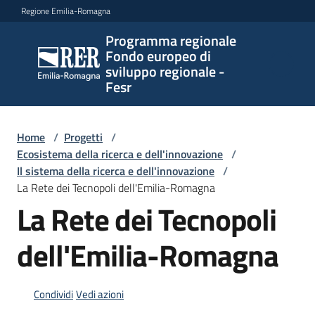
Vai al contenuto
Vai alla navigazione
Vai al footer
Regione Emilia-Romagna
Programma regionale
Programma
Fondo europeo di
regionale
sviluppo regionale -
Fondo
Fesr
europeo di
sviluppo
regionale -
Home
/
Progetti
/
Ecosistema della ricerca e dell'innovazione
Fesr
/
Il sistema della ricerca e dell'innovazione
/
La Rete dei Tecnopoli dell'Emilia-Romagna
La Rete dei Tecnopoli
Novità
dell'Emilia-Romagna
Programmi
e
Condividi
Vedi azioni
strategie