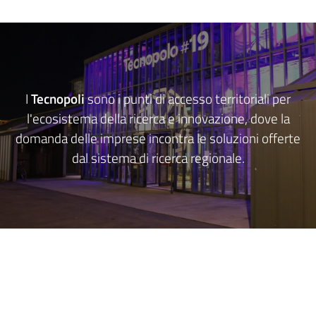
Opportunità
I
Tecnopoli
sono i punti di accesso territoriali per
Progetti
l'ecosistema della ricerca e innovazione, dove la
e
domanda delle imprese incontra le soluzioni offerte
attività
dal sistema di ricerca regionale.
Menu selezionato
Servizi
Comunicazione
e