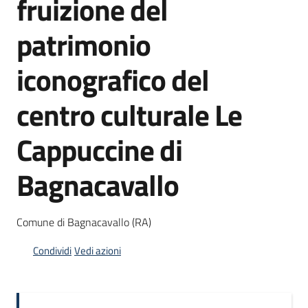
fruizione del
patrimonio
Opportunità
iconografico del
centro culturale Le
Progetti
e
Cappuccine di
attività
Menu selezionato
Bagnacavallo
Servizi
Comune di Bagnacavallo (RA)
Condividi
Vedi azioni
Comunicazione
e