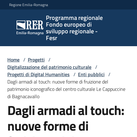
Vai al contenuto
Vai alla navigazione
Vai al footer
Regione Emilia-Romagna
Programma regionale
Programma
Fondo europeo di
regionale
sviluppo regionale -
Fondo
Fesr
europeo di
sviluppo
regionale -
Home
/
Progetti
/
Digitalizzazione del patrimonio culturale
Fesr
/
Progetti di Digital Humanities
/
Enti pubblici
/
Dagli armadi al touch: nuove forme di fruizione del
patrimonio iconografico del centro culturale Le Cappuccine
Novità
di Bagnacavallo
Dagli armadi al touch:
nuove forme di
Programmi
e
strategie