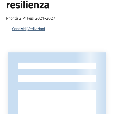
resilienza
Priorità 2 Pr Fesr 2021-2027
Opportunità
Condividi
Vedi azioni
Progetti
e
attività
-
Servizi
-
Comunicazione
e