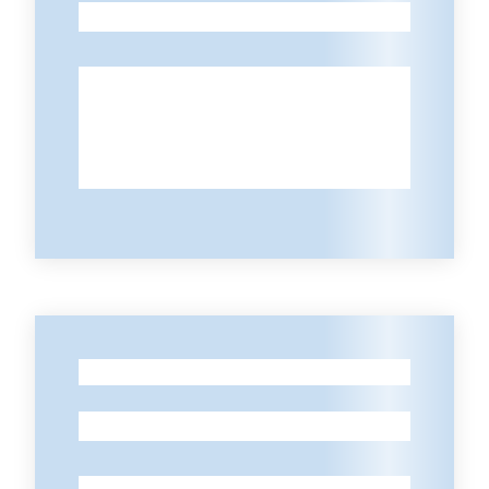
-
-
-