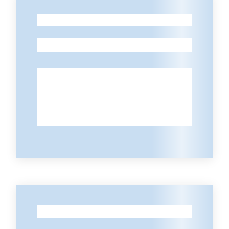
-
-
-