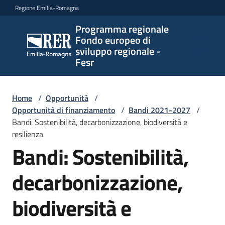
Vai al contenuto
Vai alla navigazione
Vai al footer
Regione Emilia-Romagna
Programma regionale
Programma
Fondo europeo di
regionale
sviluppo regionale -
Fondo
Fesr
europeo di
sviluppo
regionale -
Home
/
Opportunità
/
Opportunità di finanziamento
Fesr
/
Bandi 2021-2027
/
Bandi: Sostenibilità, decarbonizzazione, biodiversità e
resilienza
Bandi: Sostenibilità,
Novità
decarbonizzazione,
Programmi
biodiversità e
e
strategie