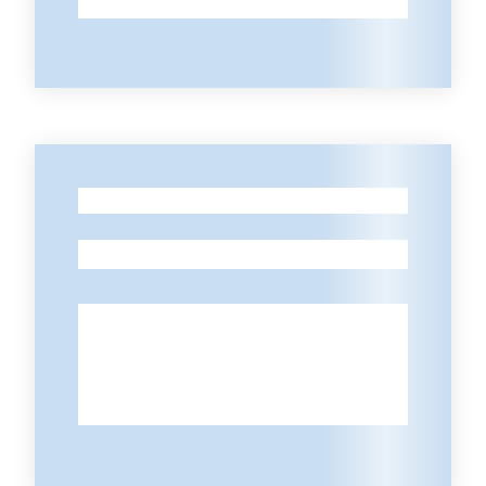
partecipazione
Seguici
su
-
-