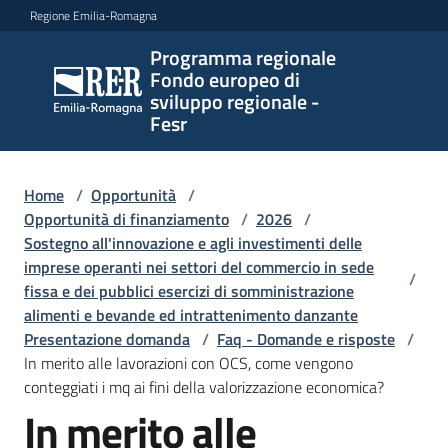
Vai al contenuto
Vai alla navigazione
Vai al footer
Regione Emilia-Romagna
Programma regionale
Programma
Fondo europeo di
regionale
sviluppo regionale -
Fondo
Fesr
europeo di
sviluppo
regionale -
Home
/
Opportunità
/
Opportunità di finanziamento
Fesr
/
2026
/
Sostegno all'innovazione e agli investimenti delle
imprese operanti nei settori del commercio in sede
/
fissa e dei pubblici esercizi di somministrazione
Novità
alimenti e bevande ed intrattenimento danzante
Presentazione domanda
/
Faq - Domande e risposte
/
In merito alle lavorazioni con OCS, come vengono
conteggiati i mq ai fini della valorizzazione economica?
Programmi
In merito alle
e
Salta al contenuto
strategie