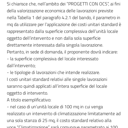
partecipazione
Si chiarisce che, nell’ambito dei “PROGETTI CON OCS”, ai fini
della valorizzazione economica delle lavorazioni previste
nella Tabella 1 del paragrafo 4.2.1 del bando, il parametro in
mq da utilizzare per l’applicazione dei costi unitari standard è
Seguici
rappresentato dalla superficie complessiva dell’unità locale
su
oggetto dell’intervento e non dalla sola superficie
direttamente interessata dalla singola lavorazione.
Pertanto, in sede di domanda, il proponente dovrà indicare:
- la superficie complessiva del locale interessato
dall’intervento;
- le tipologie di lavorazioni che intende realizzare.
I costi unitari standard relativi alle singole lavorazioni
saranno quindi applicati all’intera superficie del locale
oggetto di intervento.
A titolo esemplificativo:
- nel caso di un’unità locale di 100 mq in cui venga
realizzato un intervento di climatizzazione limitatamente ad
una sola stanza di 25 mq, il costo standard relativo alla
voce “Climatizzazione” sarà comunque parametrato ai 100