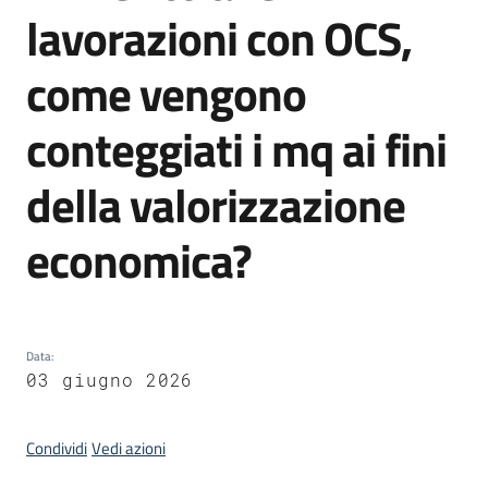
lavorazioni con OCS,
come vengono
Opportunità
conteggiati i mq ai fini
Progetti
della valorizzazione
e
attività
economica?
Servizi
Data
:
03 giugno 2026
Comunicazione
Condividi
Vedi azioni
e