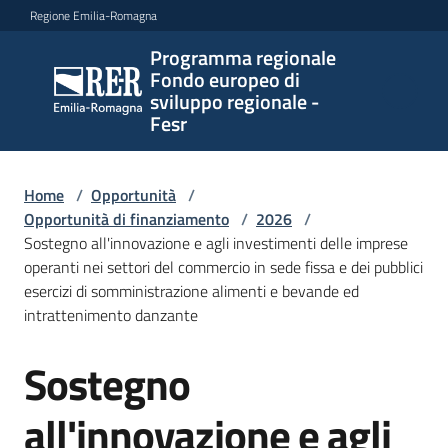
Vai al contenuto
Vai alla navigazione
Vai al footer
Regione Emilia-Romagna
Programma regionale
Programma
Fondo europeo di
regionale
sviluppo regionale -
Fondo
Fesr
europeo di
sviluppo
regionale -
Home
/
Opportunità
/
Opportunità di finanziamento
Fesr
/
2026
/
Sostegno all'innovazione e agli investimenti delle imprese
operanti nei settori del commercio in sede fissa e dei pubblici
esercizi di somministrazione alimenti e bevande ed
Novità
intrattenimento danzante
Sostegno
Salta al contenuto
Programmi
all'innovazione e agli
e
strategie