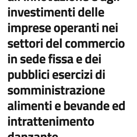
investimenti delle
imprese operanti nei
Opportunità
settori del commercio
Progetti
in sede fissa e dei
e
attività
pubblici esercizi di
Servizi
somministrazione
alimenti e bevande ed
intrattenimento
Comunicazione
danzante
e