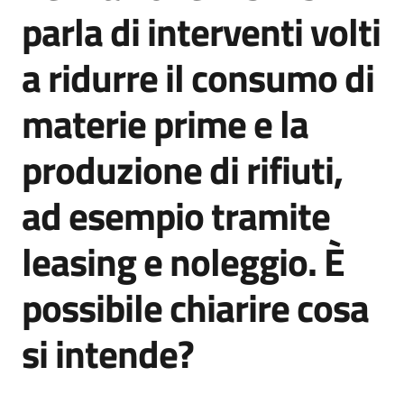
parla di interventi volti
a ridurre il consumo di
Opportunità
materie prime e la
Progetti
produzione di rifiuti,
e
attività
ad esempio tramite
Servizi
leasing e noleggio. È
possibile chiarire cosa
si intende?
Comunicazione
e