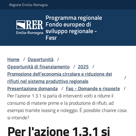
Vai al contenuto
Vai alla navigazione
Vai al footer
Regione Emilia-Romagna
Programma regionale
Programma
Fondo europeo di
regionale
sviluppo regionale -
Fondo
Fesr
europeo di
sviluppo
regionale -
Home
/
Opportunità
/
Opportunità di finanziamento
Fesr
/
2025
/
Promozione dell'economia circolare e riduzione dei
/
rifiuti nel sistema produttivo regionale
Presentazione domanda
/
Faq - Domande e risposte
/
Novità
Per l'azione 1.3.1 si parla di interventi volti a ridurre il
consumo di materie prime e la produzione di rifiuti, ad
esempio tramite leasing e noleggio. È possibile chiarire cosa
si intende?
Programmi
Per l'azione 1.3.1 si
e
Salta al contenuto
strategie