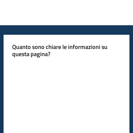
Opportunità
Progetti
Quanto sono chiare le informazioni su
e
questa pagina?
attività
Valuta da 1 a 5 stelle
Servizi
Comunicazione
e